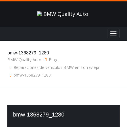
Toggle
navigat
bmw-1368279_1280
BMW Quality Auto
Blog
Reparaciones de vehículos BMW en Torrevieja
bmw-1368279_1280
bmw-1368279_1280