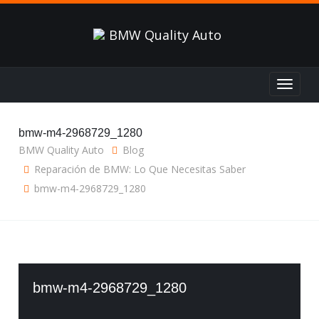
Toggle
navigat
bmw-m4-2968729_1280
BMW Quality Auto
Blog
Reparación de BMW: Lo Que Necesitas Saber
bmw-m4-2968729_1280
bmw-m4-2968729_1280