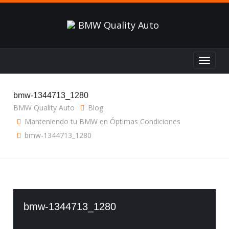
Toggle
navigat
bmw-1344713_1280
BMW Quality Auto
Blog
Manteniendo tu BMW en Óptimas Condiciones
bmw-1344713_1280
bmw-1344713_1280