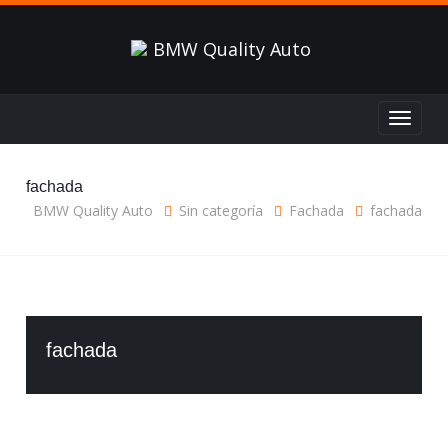
Toggle
navigat
fachada
BMW Quality Auto
Sin categoría
Fachada
fachada
fachada